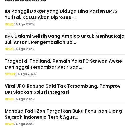
Puadi: Pengawasan
Diduga Narkoba dan
IDI Panggil Dokter yang Diduga Hina Pasien BPJS
Pemilu Harus
Puluhan VCD Porno
Yurizal, Kasus Akan Diproses ...
Bertransformasi
Ditemukan di Sekolah
NEWS
06 Agu 2026
Hadapi Era Digital...
Swasta...
KPK Dalami Selisih Uang Amplop untuk Menhut Raja
Juli Antoni, Pengembalian Ba...
NEWS
06 Agu 2026
Tragedi di Thailand, Pemain Yala FC Safwan Awae
Meninggal Tersambar Petir Saa...
SPORT
06 Agu 2026
Viral JPO Rasuna Said Tak Tersambung, Pemprov
DKI Siapkan Solusi Integrasi
NEWS
06 Agu 2026
Menbud Fadli Zon Targetkan Buku Penulisan Ulang
Sejarah Indonesia Terbit Agus...
NEWS
06 Agu 2026