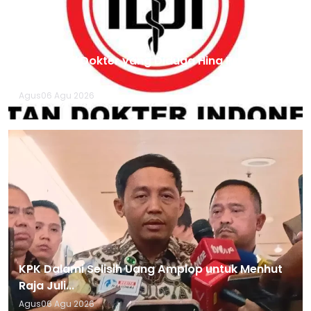
IDI Panggil Dokter yang Diduga Hina Pasien
BPJS Yurizal,...
Agus
06 Agu 2026
KPK Dalami Selisih Uang Amplop untuk Menhut
Raja Juli...
Agus
06 Agu 2026