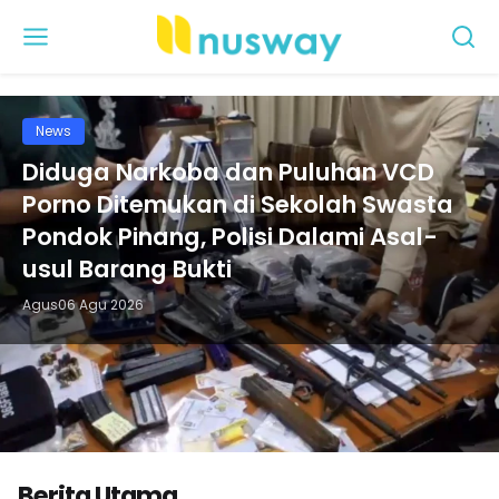
Nusway
News
Diduga Narkoba dan Puluhan VCD
Porno Ditemukan di Sekolah Swasta
Pondok Pinang, Polisi Dalami Asal-
usul Barang Bukti
Agus
06 Agu 2026
Berita Utama
News
News